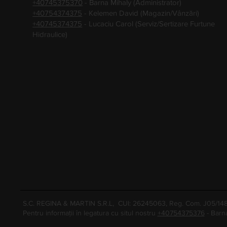
+40745375370
- Barna Mihaly (Administrator)
+40754374375
- Kelemen David (Magazin/Vânzări)
+40745374375
- Lucaciu Carol (Serviz/Sertizare Furtune
Hidraulice)
S.C. REGINA & MARTIN S.R.L, CUI: 26245063, Reg. Com. J05/1
Pentru informații în legatura cu situl nostru
+40754375376
- Barn