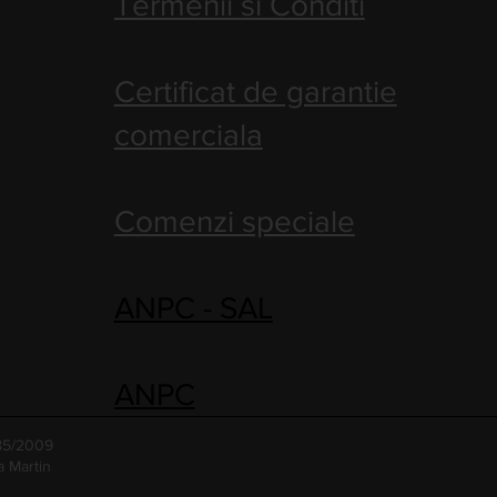
Termenii si Conditi
Certificat de garantie
comerciala
Comenzi speciale
ANPC - SAL
ANPC
485/2009
a Martin