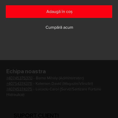
Adaugă în coș
Cumpără acum
Echipa noastra
+40745375370
- Barna Mihaly (Administrator)
+40754374375
- Kelemen David (Magazin/Vânzări)
+40745374375
- Lucaciu Carol (Serviz/Sertizare Furtune
Hidraulice)
SUPORT CLIENTI