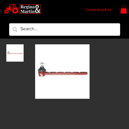
Conectează-te
Regina & Martin
Regina Piese