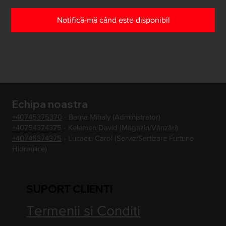
Notifică-mă când este disponibil
Echipa noastra
+40745375370
- Barna Mihaly (Administrator)
+40754374375
- Kelemen David (Magazin/Vânzări)
+40745374375
- Lucaciu Carol (Serviz/Sertizare Furtune
Hidraulice)
SUPORT CLIENTI
Termenii si Conditi