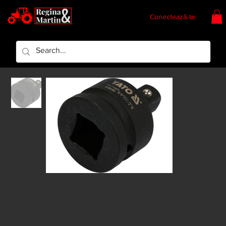
Conectează-te
Regina & Martin
Regina Piese