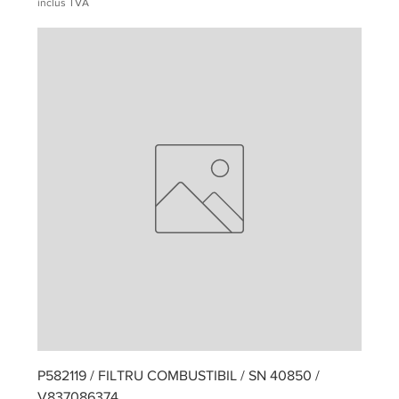
inclus TVA
P582119 / FILTRU COMBUSTIBIL / SN 40850 /
V837086374