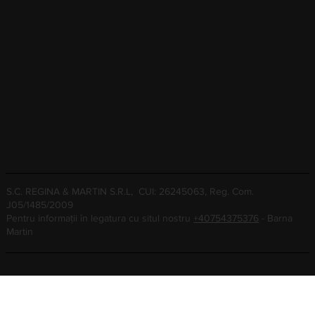
S.C. REGINA & MARTIN S.R.L, CUI: 26245063, Reg. Com.
J05/1485/2009
Pentru informații în legatura cu situl nostru
+40754375376
- Barna
Martin