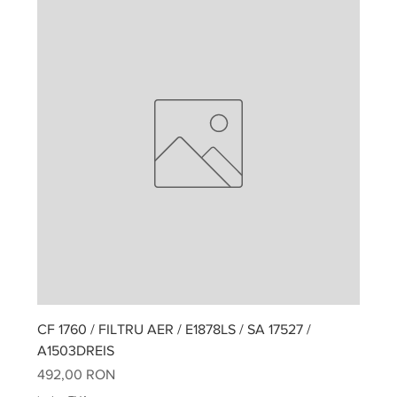
CF 1760 / FILTRU AER / E1878LS / SA 17527 /
A1503DREIS
Preț
492,00 RON