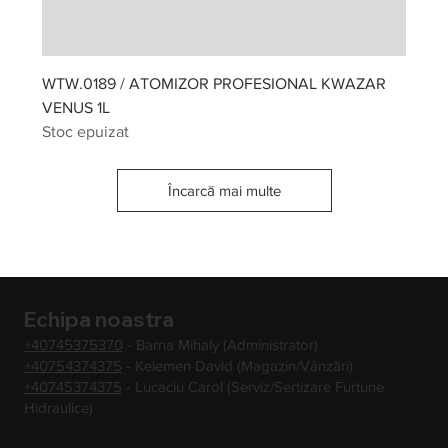
WTW.0189 / ATOMIZOR PROFESIONAL KWAZAR
VENUS 1L
Stoc epuizat
Încarcă mai multe
Echipa noastra
+40745375370
- Barna Mihaly (Administrator)
+40754374375
- Kelemen David (Magazin/Vânzări)
+40745374375
- Lucaciu Carol (Serviz/Sertizare Furtune
Hidraulice)