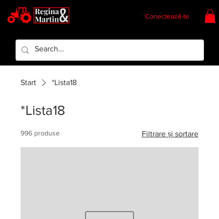
Conectează-te
Regina & Martin
Regina Piese
Start
*Lista18
*Lista18
996 produse
Filtrare și sortare