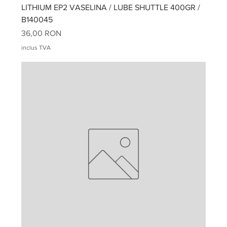
LITHIUM EP2 VASELINA / LUBE SHUTTLE 400GR /
B140045
Preț
36,00 RON
inclus TVA