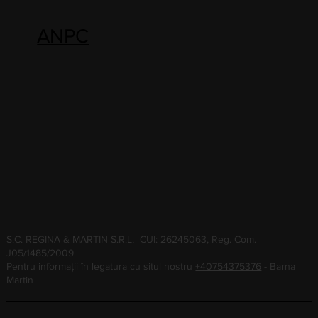
ANPC
S.C. REGINA & MARTIN S.R.L, CUI: 26245063, Reg. Com.
J05/1485/2009
Pentru informații în legatura cu situl nostru
+40754375376
- Barna
Martin