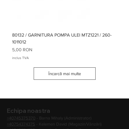
80132 / GARNITURA POMPA ULEI MTZ1221 / 260-
1011012
Preț
5,00 RON
inclus TVA
Încarcă mai multe
Echipa noastra
+40745375370
- Barna Mihaly (Administrator)
+40754374375
- Kelemen David (Magazin/Vânzări)