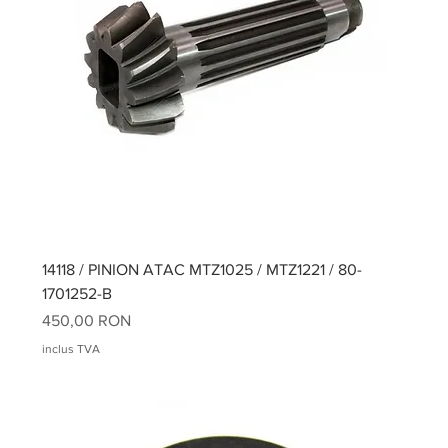
14118 / PINION ATAC MTZ1025 / MTZ1221 / 80-
1701252-B
Preț
450,00 RON
inclus TVA