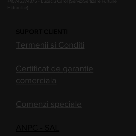
+40745374375
- Lucaciu Carol (Serviz/Sertizare Furtune
Hidraulice)
SUPORT CLIENTI
Termenii si Conditi
Certificat de garantie
comerciala
Comenzi speciale
ANPC - SAL