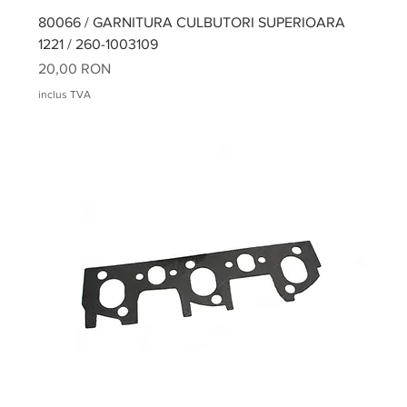
80066 / GARNITURA CULBUTORI SUPERIOARA
1221 / 260-1003109
Preț
20,00 RON
inclus TVA