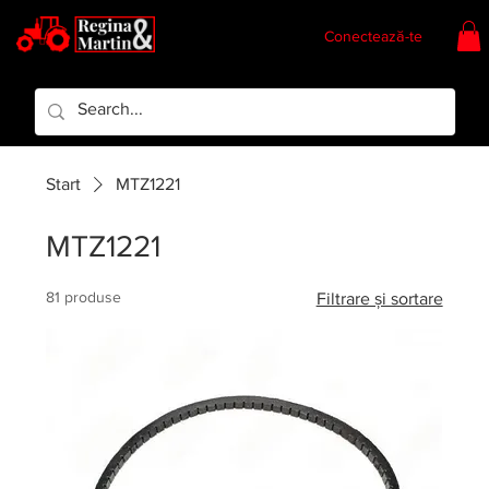
Conectează-te
Regina & Martin
Regina Piese
Start
MTZ1221
MTZ1221
81 produse
Filtrare și sortare