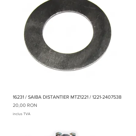
16231 / SAIBA DISTANTIER MTZ1221 / 1221-2407538
Preț
20,00 RON
inclus TVA