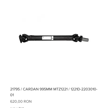
21795 / CARDAN 995MM MTZ1221 / 1221D-2203010-
01
Preț
620,00 RON