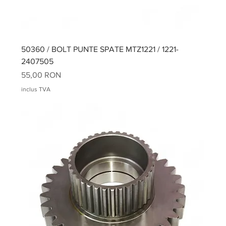
50360 / BOLT PUNTE SPATE MTZ1221 / 1221-
2407505
Preț
55,00 RON
inclus TVA