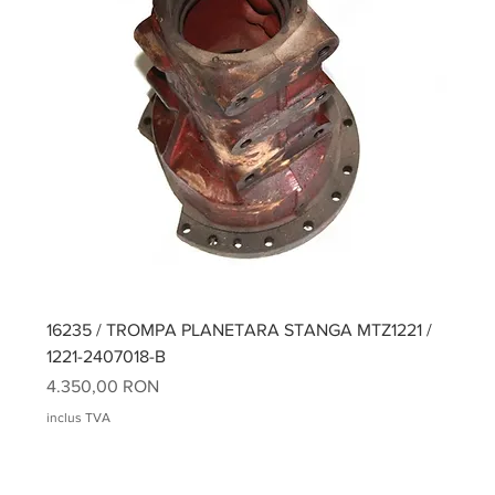
16235 / TROMPA PLANETARA STANGA MTZ1221 /
1221-2407018-B
Preț
4.350,00 RON
inclus TVA