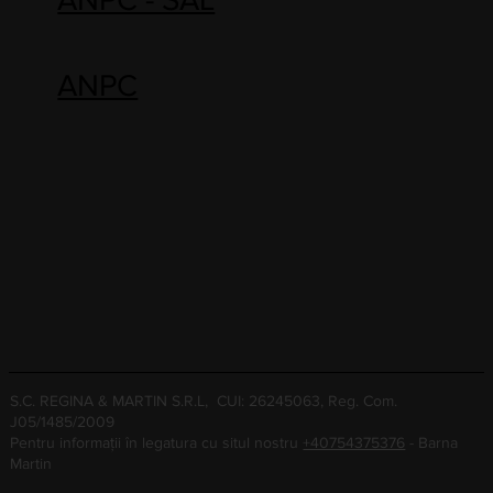
ANPC
S.C. REGINA & MARTIN S.R.L, CUI: 26245063, Reg. Com.
J05/1485/2009
Pentru informații în legatura cu situl nostru
+40754375376
- Barna
Martin