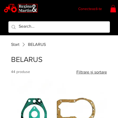
Conectează-te
Regina & Martin
Regina Piese
Start
BELARUS
BELARUS
44 produse
Filtrare și sortare