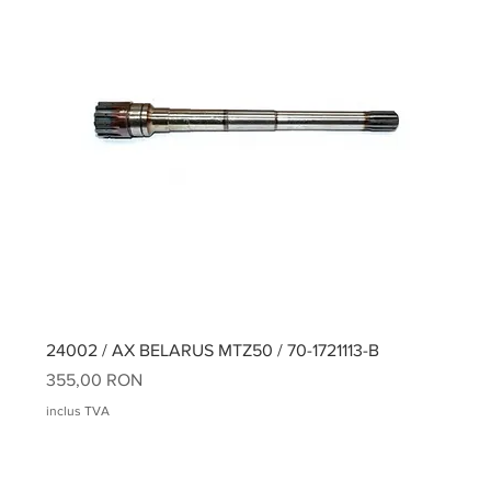
24002 / AX BELARUS MTZ50 / 70-1721113-B
Preț
355,00 RON
inclus TVA