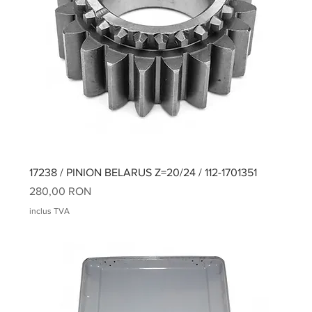
17238 / PINION BELARUS Z=20/24 / 112-1701351
Preț
280,00 RON
inclus TVA