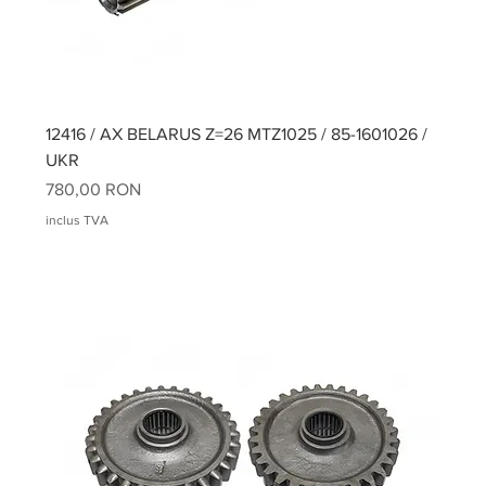
12416 / AX BELARUS Z=26 MTZ1025 / 85-1601026 /
UKR
Preț
780,00 RON
inclus TVA