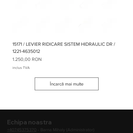
15171 / LEVIER RIDICARE SISTEM HIDRAULIC DR /
1221-4635012
Preț
1.250,00 RON
inclus TVA
Încarcă mai multe
Echipa noastra
+40745375370
- Barna Mihaly (Administrator)