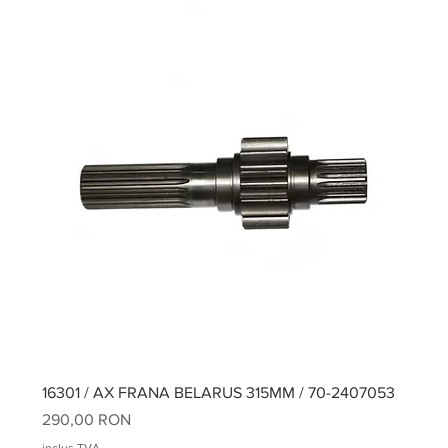
16301 / AX FRANA BELARUS 315MM / 70-2407053
Preț
290,00 RON
inclus TVA