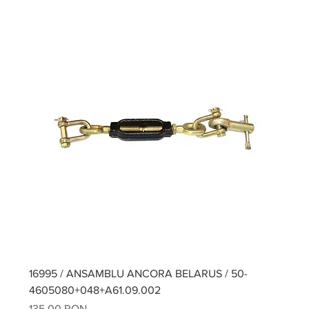
16995 / ANSAMBLU ANCORA BELARUS / 50-
4605080+048+A61.09.002
Preț
135,00 RON