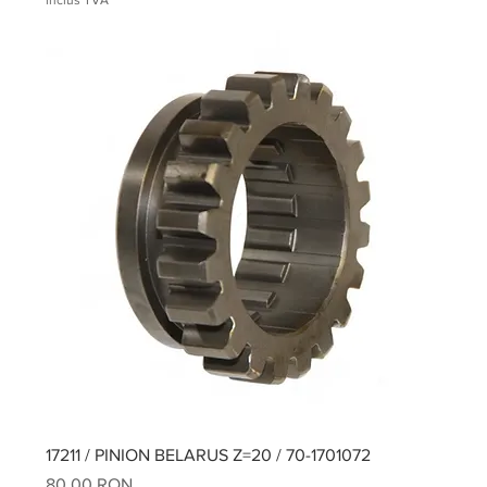
17211 / PINION BELARUS Z=20 / 70-1701072
Preț
80,00 RON