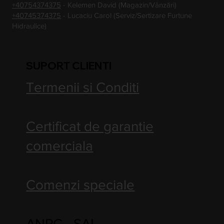
+40754374375
- Kelemen David (Magazin/Vânzări)
+40745374375
- Lucaciu Carol (Serviz/Sertizare Furtune
Hidraulice)
SUPORT CLIENTI
Termenii si Conditi
Certificat de garantie
comerciala
Comenzi speciale
ANPC - SAL