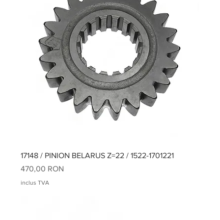
17148 / PINION BELARUS Z=22 / 1522-1701221
Preț
470,00 RON
inclus TVA