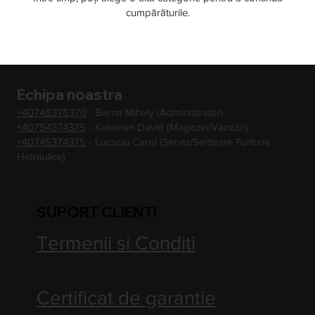
cumpărăturile.
Echipa noastra
+40745375370
- Barna Mihaly (Administrator)
+40754374375
- Kelemen David (Magazin/Vânzări)
+40745374375
- Lucaciu Carol (Serviz/Sertizare Furtune
Hidraulice)
SUPORT CLIENTI
Termenii si Conditi
Certificat de garantie