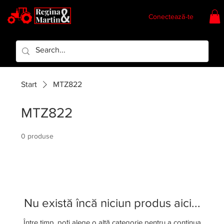
Conectează-te
Regina & Martin
Regina Piese
Start
MTZ822
MTZ822
0 produse
Nu există încă niciun produs aici...
Între timp, poți alege o altă categorie pentru a continua